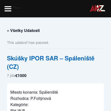
Preskočiť
Menu
na
obsah
« Všetky Udalosti
This udalosť has passed.
Skúšky IPOR SAR – Spáleniště
(CZ)
€1000
7 júla
Miesto konania: Spáleniště
Rozhodca: P.Foltýnová
Kategórie:
RH-W B