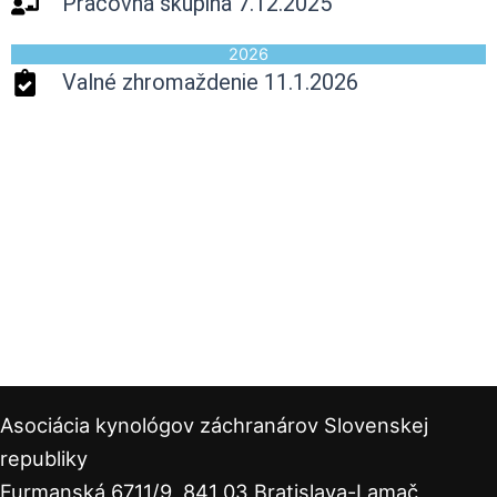
Pracovná skupina 7.12.2025
2026
Valné zhromaždenie 11.1.2026
Asociácia kynológov záchranárov Slovenskej
republiky
Furmanská 6711/9, 841 03 Bratislava-Lamač