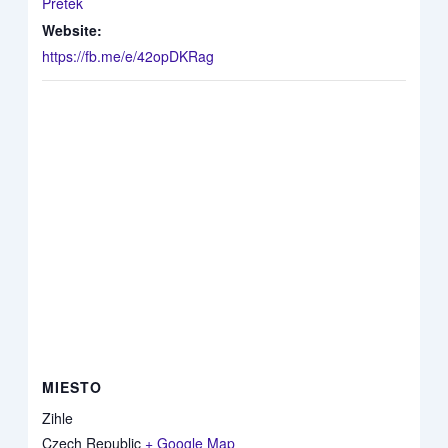
Pretek
Website:
https://fb.me/e/42opDKRag
MIESTO
Zihle
Czech Republic
+ Google Map