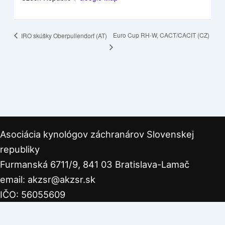
Euro Cup RH-W, CACT/CACIT (CZ)
IRO skúšky Oberpullendorf (AT)
Asociácia kynológov záchranárov Slovenskej
republiky
Furmanská 6711/9, 841 03 Bratislava-Lamač
email: akzsr@akzsr.sk
IČO: 56055609
IBAN: SK2856000000003487495001