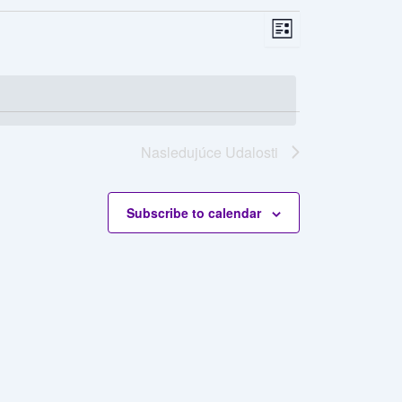
Views
Udalosť
List
Navigation
Views
Navigation
Nasledujúce
Udalosti
Subscribe to calendar