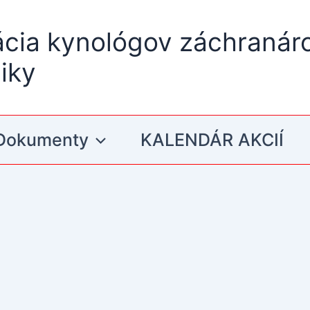
ácia kynológov záchranár
iky
Dokumenty
KALENDÁR AKCIÍ