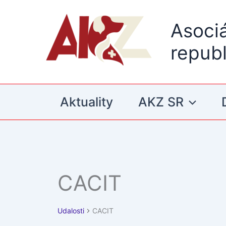
Preskočiť
na
Asoci
obsah
republ
Aktuality
AKZ SR
CACIT
Udalosti
Udalosti
CACIT