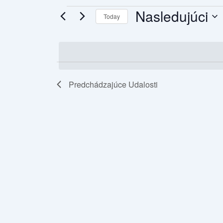
Nasledujúci
Today
Select
date.
Predchádzajúce
Udalosti