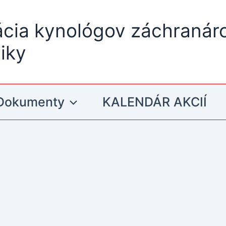
ácia kynológov záchranár
iky
Dokumenty
KALENDÁR AKCIÍ