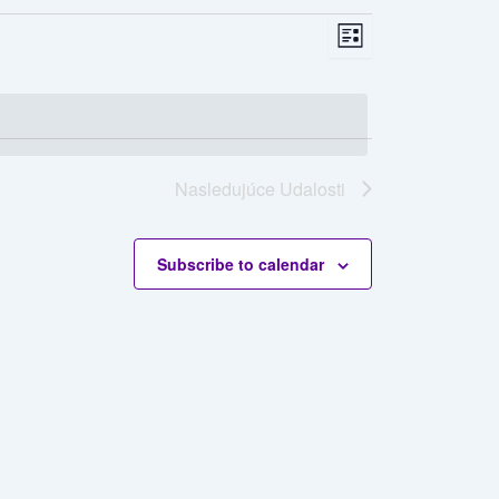
Views
Udalosť
List
Navigation
Views
Navigation
Nasledujúce
Udalosti
Subscribe to calendar