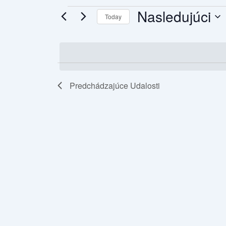
Nasledujúci
Today
Select
date.
Predchádzajúce
Udalosti