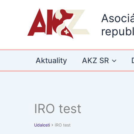
Preskočiť
na
Asoci
obsah
republ
Aktuality
AKZ SR
IRO test
Udalosti
Udalosti
IRO test